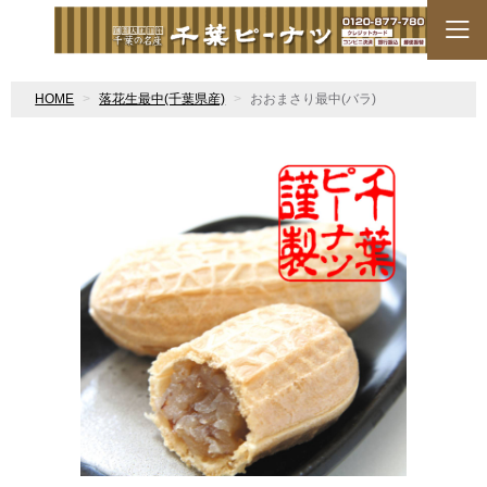
HOME
落花生最中(千葉県産)
おおまさり最中(バラ)